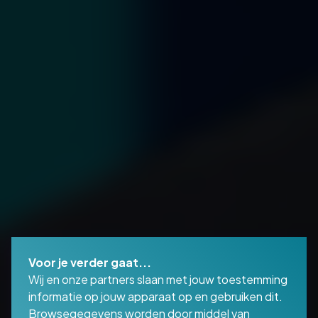
Voor je verder gaat...
Wij en onze partners slaan met jouw toestemming
informatie op jouw apparaat op en gebruiken dit.
Browsegegevens worden door middel van