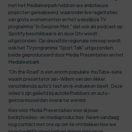
met het Medialeerpark hebben we ambitieuze
projecten gerealiseerd, waaronder live registraties
van grote evenementen en het wekelijkse TV
programma "In Gesprek Met," dat ook als podcast op
Spotify beschikbaar is en door Dtv wordt
uitgezonden. Op diezelfde regionale omroep wordt
ook het TV programma "Sport Talk" uitgezonden,
beide geproduceerd door Media Presentaties en het
Medialeerpark.
"On the Road" is een enorm populaire YouTube-serie
waarin presentator Jan-Willem van den Akker
verschillende auto's test en rij-indrukken deelt. Deze
video's zijn geliefd bij autoliefhebbers en auto-
geïnteresseerden overal ter wereld.
Kies voor Media Presentaties voor al jouw
bedrijfsvideo- en mediaproducties. Neem vandaag
nog contact met ons op om te ontdekken hoe we
jouw bedrijf kunnen helpen shinen met onze