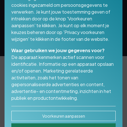
cookies ingezameld om persoonsgegevens te
verwerken. Je kunt jouw toestemming geven of
intrekken door op de knop 'Voorkeuren
aanpassen' te klikken. Je kunt op elk moment je
keuzes beheren door op 'Privacy voorkeuren
wijzigen' te klikken in de footer van de website.
Waar gebruiken we jouw gegevens voor?
De apparaat kenmerken actief scannen voor
identificatie. Informatie op een apparaat opslaan
en/of openen. Marketing gerelateerde
activiteiten, zoals het tonen van
YouTube Marketing:
gepersonaliseerde advertenties en content,
Bedrijfsfilms &
advertentie- en contentmeting, inzichten in het
publiek en productontwikkeling.
Videoproducties door
Media Presentaties
Voorkeuren aanpassen