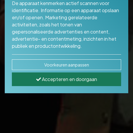
De apparaat kenmerken actief scannen voor
identificatie. Informatie op een apparaat opslaan
en/of openen. Marketing gerelateerde
activiteiten, zoals het tonen van
gepersonaliseerde advertenties en content,
advertentie- en contentmeting, inzichten in het
publiek en productontwikkeling.
Voorkeuren aanpassen
Accepteren en doorgaan