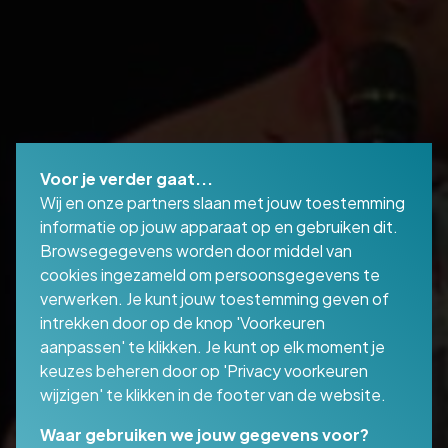
Spreker en presentator
Voor je verder gaat...
Wij en onze partners slaan met jouw toestemming
informatie op jouw apparaat op en gebruiken dit.
Spreker
Presentator
Browsegegevens worden door middel van
cookies ingezameld om persoonsgegevens te
verwerken. Je kunt jouw toestemming geven of
Beluister hier de nieuwe podcast
aflevering van In Gesprek Met op Spotify
intrekken door op de knop 'Voorkeuren
aanpassen' te klikken. Je kunt op elk moment je
keuzes beheren door op 'Privacy voorkeuren
wijzigen' te klikken in de footer van de website.
Waar gebruiken we jouw gegevens voor?