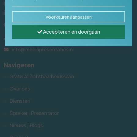
Marketing Bureau Den Bosch | Media
Presentaties
Voorkeuren aanpassen
's-Hertogenbosch
Accepteren en doorgaan
06 - 54 38 60 19
info@mediapresentaties.nl
Navigeren
Gratis AI Zichtbaarheidsscan
Over ons
Diensten
Spreker | Presentator
Nieuws | Blogs