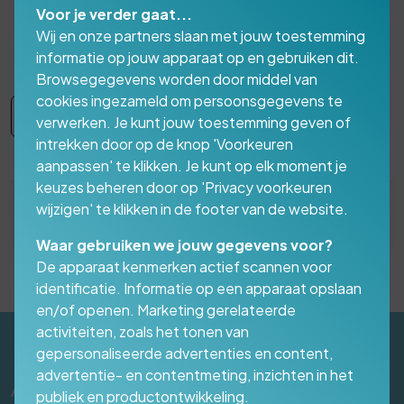
Voor je verder gaat...
Wij en onze partners slaan met jouw toestemming
check hier
informatie op jouw apparaat op en gebruiken dit.
Browsegegevens worden door middel van
cookies ingezameld om persoonsgegevens te
Nieuws | Blogs
verwerken. Je kunt jouw toestemming geven of
intrekken door op de knop 'Voorkeuren
aanpassen' te klikken. Je kunt op elk moment je
keuzes beheren door op 'Privacy voorkeuren
wijzigen' te klikken in de footer van de website.
Dinsdag 6 april 2021
Waar gebruiken we jouw gegevens voor?
De apparaat kenmerken actief scannen voor
identificatie. Informatie op een apparaat opslaan
en/of openen. Marketing gerelateerde
activiteiten, zoals het tonen van
gepersonaliseerde advertenties en content,
advertentie- en contentmeting, inzichten in het
AI & Google Zichtbaarheid | Online
publiek en productontwikkeling.