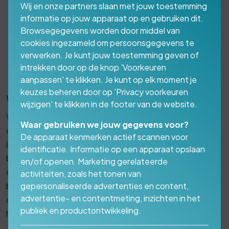
Wij en onze partners slaan met jouw toestemming
Content (onderwerpen, inhoud)
informatie op jouw apparaat op en gebruiken dit.
Functionaliteit
Browsegegevens worden door middel van
Klantgebruik (wat zoekt jouw doelgroep ten
cookies ingezameld om persoonsgegevens te
aanzien van wat jij ze wilt bieden en hoe komen ze
verwerken. Je kunt jouw toestemming geven of
daar)
intrekken door op de knop 'Voorkeuren
aanpassen' te klikken. Je kunt op elk moment je
Presentatie (hoe ziet het eruit, ontwerp)
keuzes beheren door op 'Privacy voorkeuren
Weborganisatie
wijzigen' te klikken in de footer van de website.
Vaak denk je bij de oplevering van een nieuwe website
Waar gebruiken we jouw gegevens voor?
opgelucht en trots… daar is -ie dan! Maar in werkelijkheid
De apparaat kenmerken actief scannen voor
ligt hier een belangrijk vraagstuk dat je vooraf
identificatie. Informatie op een apparaat opslaan
beantwoord moet hebben. Hoe ga je ervoor zorgen dat
en/of openen. Marketing gerelateerde
deze website een succes wordt/blijft en actueel is? Wie
activiteiten, zoals het tonen van
gepersonaliseerde advertenties en content,
beheert de website en hoe; is je website op zo’n manier
advertentie- en contentmeting, inzichten in het
opgebouwd dat je eenvoudig zelf beheer kunt voeren of
publiek en productontwikkeling.
heb je altijd een externe partij nodig?