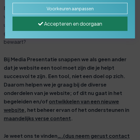
Maar ook binnen je organisaties; welke
Voorkeuren aanpassen
verantwoordelijken zijn er voor beheer, voor het maken of
Accepteren en doorgaan
updaten van content? Welke spelregels over de website
gelden er om te zorgen dat je uniformiteit en actualiteit
bewaart?
Bij Media Presentatie snappen we als geen ander
dat je website een tool moet zijn die je helpt
succesvol te zijn. Een tool, niet een doel op zich.
Daarom helpen we je graag bij de diverse
onderdelen van je website; of dit nu gaat in het
begeleiden en/of
ontwikkelen van een nieuwe
website
, het beheer ervan of het ondersteunen in
maandelijks verse content
.
Je weet ons te vinden
….(dus neem gerust contact