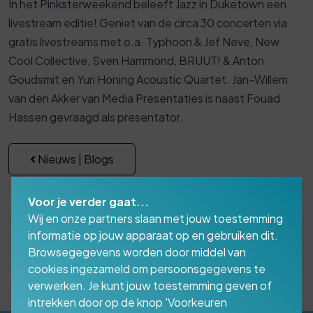
In het Pinksterweekend beleeft Jazz in Duketown een
livestream editie! Geniet van de circa 30 concerten via
gratis livestreams met o.a. Typhoon & Jef Neve, New
Cool Collective, Sven Hammond, BRUUT! & Anton
Goudsmit en Yuri Honing Acoustic Quartet. Jan-Willem
van den Akker van Media Presentaties is naast Fouad
Hassen gevraagd als presentator.
Nieuws | Blogs
Voor je verder gaat...
Wij en onze partners slaan met jouw toestemming
informatie op jouw apparaat op en gebruiken dit.
Vrijdag 21 mei 2021
Browsegegevens worden door middel van
cookies ingezameld om persoonsgegevens te
verwerken. Je kunt jouw toestemming geven of
intrekken door op de knop 'Voorkeuren