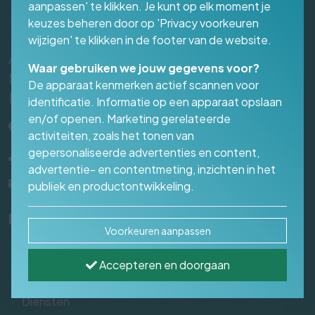
aanpassen' te klikken. Je kunt op elk moment je
keuzes beheren door op 'Privacy voorkeuren
wijzigen' te klikken in de footer van de website.
AI & Google Zichtbaarheid | Online
Waar gebruiken we jouw gegevens voor?
Marketing Bureau Den Bosch | Media
De apparaat kenmerken actief scannen voor
Presentaties
identificatie. Informatie op een apparaat opslaan
en/of openen. Marketing gerelateerde
's-Hertogenbosch
activiteiten, zoals het tonen van
gepersonaliseerde advertenties en content,
06 - 54 38 60 19
advertentie- en contentmeting, inzichten in het
info@mediapresentaties.nl
publiek en productontwikkeling.
Navigeren
Voorkeuren aanpassen
Gratis AI Zichtbaarheidsscan
Accepteren en doorgaan
Over ons
Diensten