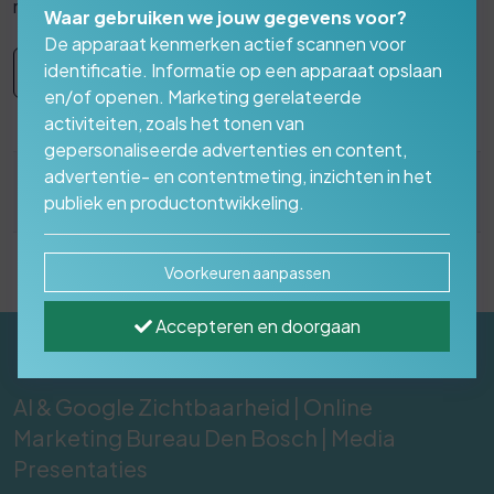
makers van morgen.
Waar gebruiken we jouw gegevens voor?
De apparaat kenmerken actief scannen voor
identificatie. Informatie op een apparaat opslaan
Nieuws | Blogs
en/of openen. Marketing gerelateerde
activiteiten, zoals het tonen van
gepersonaliseerde advertenties en content,
advertentie- en contentmeting, inzichten in het
Maandag 9 februari 2026
publiek en productontwikkeling.
Voorkeuren aanpassen
Accepteren en doorgaan
AI & Google Zichtbaarheid | Online
Marketing Bureau Den Bosch | Media
Presentaties