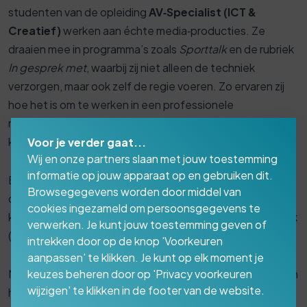
studenten van de opleiding
AV‑Specialist (ICT &
Creatief)
werken aan échte media‑producties. Ze
draaien mee in programma’s zoals
Sporttalk
en de rubriek
In gesprek met
, waarbij zij niet alleen de techniek
verzorgen, maar ook zelf de regie voeren. Zo ervaren zij
hoe het is om te werken in een professionele
mediaomgeving, met echte deadlines en
kwaliteitsnormen.
Voor je verder gaat...
Wij en onze partners slaan met jouw toestemming
informatie op jouw apparaat op en gebruiken dit.
Bij Media Presentaties geloven we sterk in leren door te
Browsegegevens worden door middel van
doen. Daarom zijn we trots dat we onze moderne studio
cookies ingezameld om persoonsgegevens te
kunnen inzetten om studenten te laten groeien in hun vak
verwerken. Je kunt jouw toestemming geven of
(volledig hands on), volledig in control.
intrekken door op de knop 'Voorkeuren
aanpassen' te klikken. Je kunt op elk moment je
Met deze exclusieve samenwerking versterken we samen
keuzes beheren door op 'Privacy voorkeuren
wijzigen' te klikken in de footer van de website.
het praktijkgericht onderwijs en investeren we in de