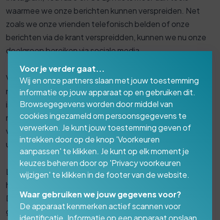
waarmee we onze berichten kunnen verspreiden. Net
zoals we onze vrienden telefonisch belden of onze
berichten via de krant verspreidden, kunnen we nu onze
doelgroep bereiken via sociale media.
Voor je verder gaat...
Velen optimaliseren hun content voor individuele sociale
Wij en onze partners slaan met jouw toestemming
netwerken en platforms en bijbehorende algoritmen. Dat
informatie op jouw apparaat op en gebruiken dit.
Browsegegevens worden door middel van
is allemaal goed, maar alleen als je de volgende gouden
cookies ingezameld om persoonsgegevens te
regel in acht neemt: Optimaliseer jouw content
verwerken. Je kunt jouw toestemming geven of
voornamelijk voor de gebruikers van de platforms en niet
intrekken door op de knop 'Voorkeuren
uitsluitend voor de algoritmen.
aanpassen' te klikken. Je kunt op elk moment je
keuzes beheren door op 'Privacy voorkeuren
Leer te begrijpen wat het sociale netwerk eigenlijk nodig
wijzigen' te klikken in de footer van de website.
heeft en wat je kunt doen om het te ondersteunen.
Waar gebruiken we jouw gegevens voor?
Daarbij verenigen jij en de technologie een
De apparaat kenmerken actief scannen voor
gemeenschappelijk doel: gebruikers op het betreffende
identificatie. Informatie op een apparaat opslaan