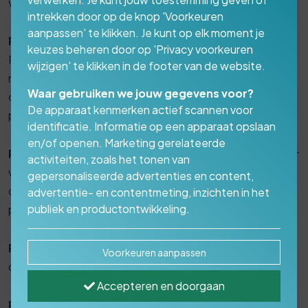
van elk bespreken:
intrekken door op de knop 'Voorkeuren
aanpassen' te klikken. Je kunt op elk moment je
Product
: dit is wat jouw bedrijf verkoopt.
keuzes beheren door op 'Privacy voorkeuren
Productmarketeers of managers doen dit werk meestal,
wijzigen' te klikken in de footer van de website.
maar het omvat onderzoek (vanaf fase twee),
Waar gebruiken we jouw gegevens voor?
ontwikkeling en het maken van een tijdlijn voor
De apparaat kenmerken actief scannen voor
productlancering.
identificatie. Informatie op een apparaat opslaan
en/of openen. Marketing gerelateerde
Prijs
: de prijs waar je jouw product aan consumenten voor
activiteiten, zoals het tonen van
verkoopt. De prijsstelling moet ook worden gebaseerd
gepersonaliseerde advertenties en content,
op marktonderzoek en verwijzing naar verschillende
advertentie- en contentmeting, inzichten in het
publiek en productontwikkeling.
prijsstrategieën.
Plaats
: waar je product of dienst wordt verkocht, zoals
Voorkeuren aanpassen
online of in de winkel.
Accepteren en doorgaan
Promotie
: hoe je reclame maakt voor jouw product en