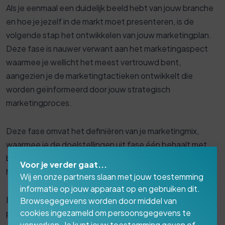
Als je eenmaal een duidelijk beeld hebt van jouw branche
en hoe je jezelf in de markt moet presenteren, is de
volgende stap het ontwikkelen van jouw marketingplan.
Deze fase is nauwer verwant aan het marketingaspect
waarmee je wellicht het meest vertrouwd bent,
aangezien je de marketingtactieken ontwikkelt die
worden geïnformeerd door jouw strategisch
marketingproces.
Deze fase omvat het definiëren van je marketingmix,
waarmee je de doelstellingen uit fase één behaalt met
betrekking tot de informatie die je tijdens fase twee
Voor je verder gaat...
heeft ontdekt.
Wij en onze partners slaan met jouw toestemming
informatie op jouw apparaat op en gebruiken dit.
Een marketingmix bestaat uit vier P's: product, prijs,
Browsegegevens worden door middel van
cookies ingezameld om persoonsgegevens te
plaats en promotie. Laten we een paar korte definities
verwerken. Je kunt jouw toestemming geven of